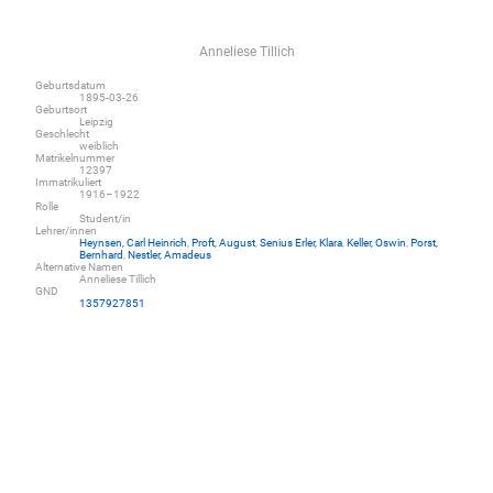
Anneliese Tillich
Geburtsdatum
1895-03-26
Geburtsort
Leipzig
Geschlecht
weiblich
Matrikelnummer
12397
Immatrikuliert
1916–1922
Rolle
Student/in
Lehrer/innen
Heynsen, Carl Heinrich
,
Proft, August
,
Senius Erler, Klara
,
Keller, Oswin
,
Porst,
Bernhard
,
Nestler, Amadeus
Alternative Namen
Anneliese Tillich
GND
1357927851