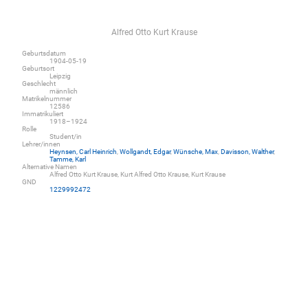
Alfred Otto Kurt Krause
Geburtsdatum
1904-05-19
Geburtsort
Leipzig
Geschlecht
männlich
Matrikelnummer
12586
Immatrikuliert
1918–1924
Rolle
Student/in
Lehrer/innen
Heynsen, Carl Heinrich
,
Wollgandt, Edgar
,
Wünsche, Max
,
Davisson, Walther
,
Tamme, Karl
Alternative Namen
Alfred Otto Kurt Krause, Kurt Alfred Otto Krause, Kurt Krause
GND
1229992472