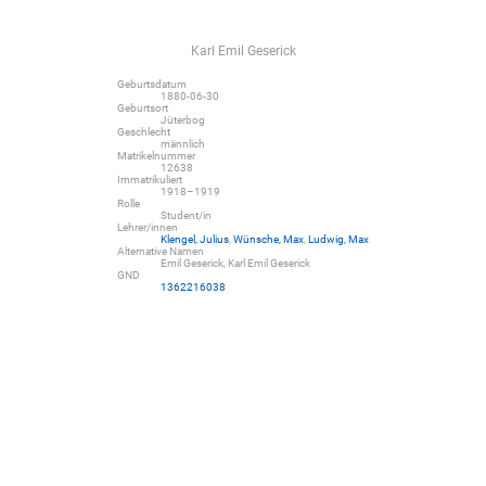
Karl Emil Geserick
Geburtsdatum
1880-06-30
Geburtsort
Jüterbog
Geschlecht
männlich
Matrikelnummer
12638
Immatrikuliert
1918–1919
Rolle
Student/in
Lehrer/innen
Klengel, Julius
,
Wünsche, Max
,
Ludwig, Max
Alternative Namen
Emil Geserick, Karl Emil Geserick
GND
1362216038