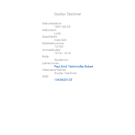
Gustav Teschner
Geburtsdatum
1897-08-05
Geburtsort
Lodz
Geschlecht
männlich
Matrikelnummer
12700
Immatrikuliert
1918–1919
Rolle
Student/in
Lehrer/innen
Paul, Emil
,
Teichmüller, Robert
Alternative Namen
Gustav Teschner
GND
1363820125