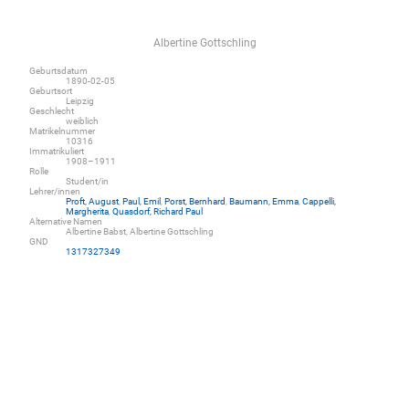
Albertine Gottschling
Geburtsdatum
1890-02-05
Geburtsort
Leipzig
Geschlecht
weiblich
Matrikelnummer
10316
Immatrikuliert
1908–1911
Rolle
Student/in
Lehrer/innen
Proft, August
,
Paul, Emil
,
Porst, Bernhard
,
Baumann, Emma
,
Cappelli,
Margherita
,
Quasdorf, Richard Paul
Alternative Namen
Albertine Babst, Albertine Gottschling
GND
1317327349