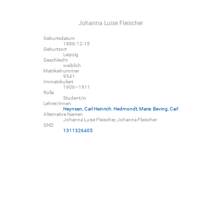
Johanna Luise Fleischer
Geburtsdatum
1888-12-15
Geburtsort
Leipzig
Geschlecht
weiblich
Matrikelnummer
9541
Immatrikuliert
1906–1911
Rolle
Student/in
Lehrer/innen
Heynsen, Carl Heinrich
,
Hedmondt, Marie
,
Beving, Carl
Alternative Namen
Johanna Luise Fleischer, Johanna Fleischer
GND
1311326405