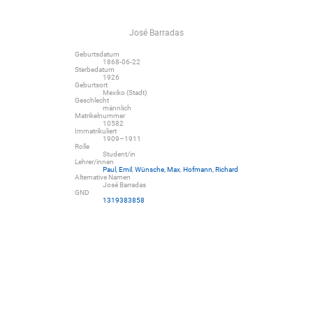
José Barradas
Geburtsdatum
1868-06-22
Sterbedatum
1926
Geburtsort
Mexiko (Stadt)
Geschlecht
männlich
Matrikelnummer
10582
Immatrikuliert
1909–1911
Rolle
Student/in
Lehrer/innen
Paul, Emil
,
Wünsche, Max
,
Hofmann, Richard
Alternative Namen
José Barradas
GND
1319383858