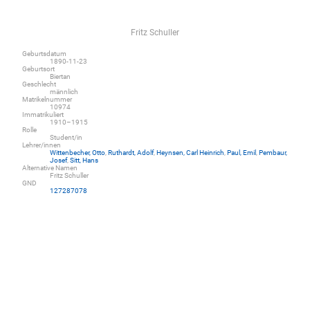
Fritz Schuller
Geburtsdatum
1890-11-23
Geburtsort
Biertan
Geschlecht
männlich
Matrikelnummer
10974
Immatrikuliert
1910–1915
Rolle
Student/in
Lehrer/innen
Wittenbecher, Otto
,
Ruthardt, Adolf
,
Heynsen, Carl Heinrich
,
Paul, Emil
,
Pembaur,
Josef
,
Sitt, Hans
Alternative Namen
Fritz Schuller
GND
127287078